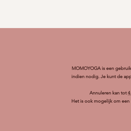
MOMOYOGA is een gebruiksvr
indien nodig. Je kunt de ap
Annuleren kan tot
4
Het is ook mogelijk om een 