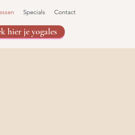
lessen
Specials
Contact
k hier je yogales