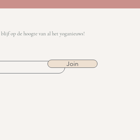
 blijf op de hoogte van al het
yoganieuws!
Join