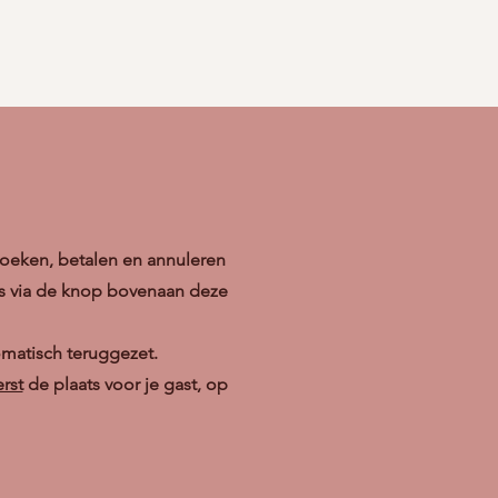
oeken, betalen en annuleren
ks via de knop bovenaan deze
omatisch teruggezet.
rst
de plaats voor je gast, op