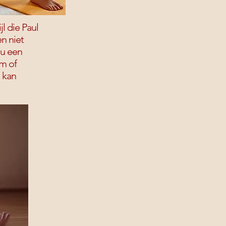
l die Paul
n niet
ou een
em of
 kan