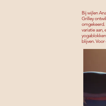
Bij wijlen An
Grilley ontw
omgekeerd. H
variatie aan
yogablokken 
blijven. Voor